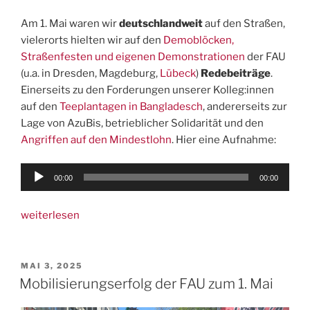
Am 1. Mai waren wir
deutschlandweit
auf den Straßen,
vielerorts hielten wir auf den
Demoblöcken,
Straßenfesten und eigenen Demonstrationen
der FAU
(u.a. in Dresden, Magdeburg,
Lübeck
)
Redebeiträge
.
Einerseits zu den Forderungen unserer Kolleg:innen
auf den
Teeplantagen in Bangladesch
, andererseits zur
Lage von AzuBis, betrieblicher Solidarität und den
Angriffen auf den Mindestlohn
. Hier eine Aufnahme:
Audio-
00:00
00:00
Player
„1.
weiterlesen
Mai:
Grüngewerk
im
VERÖFFENTLICHT
MAI 3, 2025
AM
weltweiten
Mobilisierungserfolg der FAU zum 1. Mai
Protest,