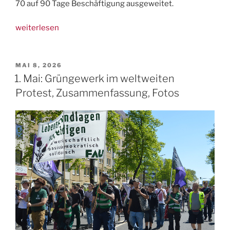
70 auf 90 Tage Beschäftigung ausgeweitet.
„Meldung:
weiterlesen
Weitere
Prekarisierung
ausländischer
VERÖFFENTLICHT
MAI 8, 2026
AM
Saisonarbeitskräfte“
1. Mai: Grüngewerk im weltweiten
Protest, Zusammenfassung, Fotos