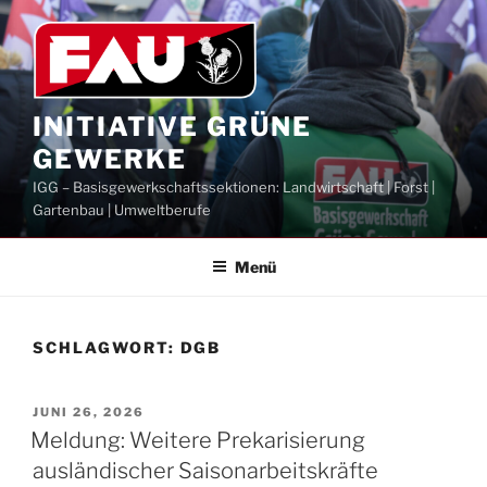
Zum
Inhalt
springen
INITIATIVE GRÜNE
GEWERKE
IGG – Basisgewerkschaftssektionen: Landwirtschaft | Forst |
Gartenbau | Umweltberufe
Menü
SCHLAGWORT:
DGB
VERÖFFENTLICHT
JUNI 26, 2026
AM
Meldung: Weitere Prekarisierung
ausländischer Saisonarbeitskräfte