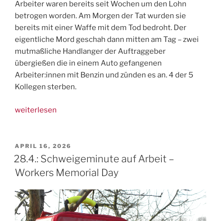
Arbeiter waren bereits seit Wochen um den Lohn
betrogen worden. Am Morgen der Tat wurden sie
bereits mit einer Waffe mit dem Tod bedroht. Der
eigentliche Mord geschah dann mitten am Tag – zwei
mutmaßliche Handlanger der Auftraggeber
übergießen die in einem Auto gefangenen
Arbeiter:innen mit Benzin und zünden es an. 4 der 5
Kollegen sterben.
„Landwirtschaft
weiterlesen
in
Europa:
Grausamer,
VERÖFFENTLICHT
APRIL 16, 2026
AM
vierfacher
28.4.: Schweigeminute auf Arbeit –
Mord
Workers Memorial Day
an
Landarbeiter:innen
in
Italien“