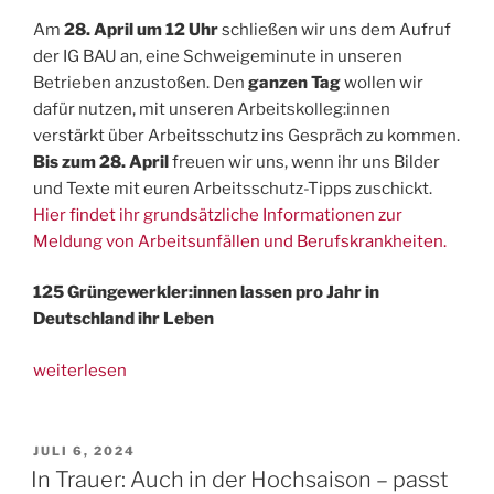
Am
28. April um 12 Uhr
schließen wir uns dem Aufruf
der IG BAU an, eine Schweigeminute in unseren
Betrieben anzustoßen. Den
ganzen Tag
wollen wir
dafür nutzen, mit unseren Arbeitskolleg:innen
verstärkt über Arbeitsschutz ins Gespräch zu kommen.
Bis zum 28. April
freuen wir uns, wenn ihr uns Bilder
und Texte mit euren Arbeitsschutz-Tipps zuschickt.
Hier findet ihr grundsätzliche Informationen zur
Meldung von Arbeitsunfällen und Berufskrankheiten.
125 Grüngewerkler:innen lassen pro Jahr in
Deutschland ihr Leben
„28.
weiterlesen
April:
Schweigeminute
für
VERÖFFENTLICHT
JULI 6, 2024
AM
die
In Trauer: Auch in der Hochsaison – passt