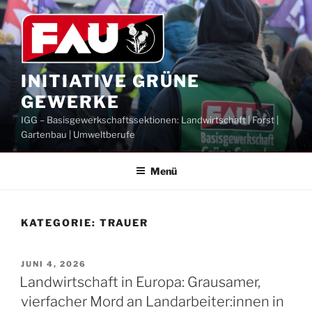
Zum
Inhalt
springen
INITIATIVE GRÜNE
GEWERKE
IGG – Basisgewerkschaftssektionen: Landwirtschaft | Forst |
Gartenbau | Umweltberufe
Menü
KATEGORIE:
TRAUER
VERÖFFENTLICHT
JUNI 4, 2026
AM
Landwirtschaft in Europa: Grausamer,
vierfacher Mord an Landarbeiter:innen in