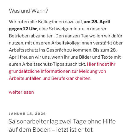
Was und Wann?
Wir rufen alle Kolleg:innen dazu auf,
am 28. April
gegen 12 Uhr
, eine Schweigeminute in unseren
Betrieben abzuhalten. Den ganzen Tag wollen wir dafür
nutzen, mit unseren Arbeitskolleg:innen verstärkt über
Arbeitsschutz ins Gespräch zu kommen. Bis zum 28.
April freuen wir uns, wenn ihr uns Bilder und Texte mit
euren Arbeitsschutz-Tipps zuschickt.
Hier findet ihr
grundsätzliche Informationen zur Meldung von
Arbeitsunfällen und Berufskrankheiten
.
„28.4.:
weiterlesen
Schweigeminute
auf
Arbeit
VERÖFFENTLICHT
JANUAR 15, 2026
AM
–
Saisonarbeiter lag zwei Tage ohne Hilfe
Workers
auf dem Boden – jetzt ist er tot