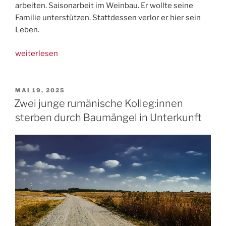
arbeiten. Saisonarbeit im Weinbau. Er wollte seine
Familie unterstützen. Stattdessen verlor er hier sein
Leben.
„Saisonarbeiter
weiterlesen
lag
zwei
Tage
VERÖFFENTLICHT
MAI 19, 2025
AM
ohne
Zwei junge rumänische Kolleg:innen
Hilfe
sterben durch Baumängel in Unterkunft
auf
dem
Boden
–
jetzt
ist
er
tot“