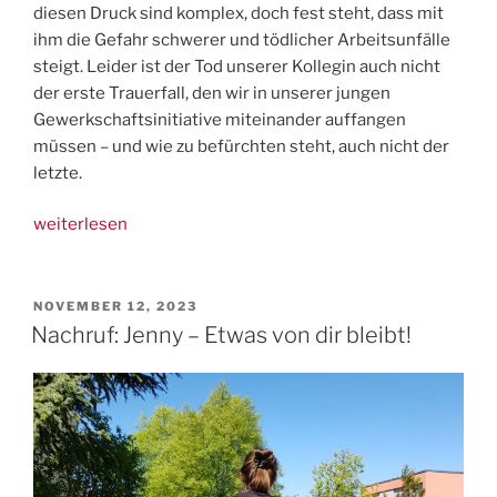
diesen Druck sind komplex, doch fest steht, dass mit
ihm die Gefahr schwerer und tödlicher Arbeitsunfälle
steigt. Leider ist der Tod unserer Kollegin auch nicht
der erste Trauerfall, den wir in unserer jungen
Gewerkschaftsinitiative miteinander auffangen
müssen – und wie zu befürchten steht, auch nicht der
letzte.
„In
weiterlesen
Trauer:
Auch
in
VERÖFFENTLICHT
NOVEMBER 12, 2023
AM
der
Nachruf: Jenny – Etwas von dir bleibt!
Hochsaison
–
passt
aufeinander
auf!“