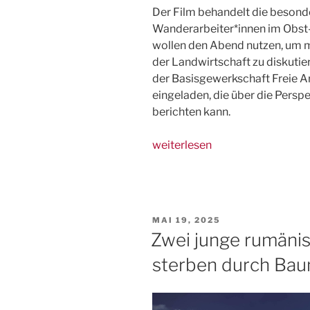
Der Film behandelt die beson
Wanderarbeiter*innen im Obst
wollen den Abend nutzen, um m
der Landwirtschaft zu diskutie
der Basisgewerkschaft Freie A
eingeladen, die über die Persp
berichten kann.
„5.12.
weiterlesen
Münster:
Film
+
Diskussion
VERÖFFENTLICHT
MAI 19, 2025
„The
AM
Zwei junge rumänis
Pickers“
sterben durch Bau
–
Wanderarbeit
in