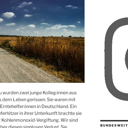
 wurden zwei junge Kolleg:innen aus
s dem Leben gerissen. Sie waren mit
 Erntehelfer:innen in Deutschland. Ein
uferhitzer in ihrer Unterkunft brachte sie
r Kohlenmonoxid-Vergiftung. Wir sind
BUNDESWEIT
er diesen sinnlosen Verlust. Sie