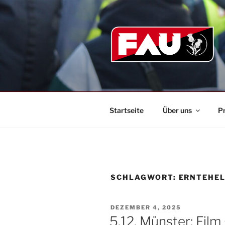
Zum
Inhalt
springen
Startseite
Über uns
P
SCHLAGWORT:
ERNTEHE
VERÖFFENTLICHT
DEZEMBER 4, 2025
AM
5.12. Münster: Film