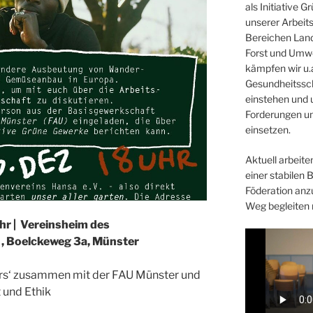
als Initiative 
unserer Arbeit
Bereichen Land
Forst und Umwe
kämpfen wir u.a
Gesundheitssc
einstehen und 
Forderungen un
einsetzen.
Aktuell arbeiten
einer stabilen 
Föderation anz
Weg begleiten 
 Uhr | Vereinsheim des
. , Boelckeweg 3a, Münster
ers‘ zusammen mit der FAU Münster und
t und Ethik