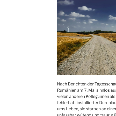
der
europäischen
Landwirtschaft“
Nach Berichten der Tagesschau
Rumänien am 7. Mai sinnlos au
vielen anderen Kolleg:innen als
fehlerhaft installierter Durchla
ums Leben, sie starben an eine
unfassbar wütend und traurig üb