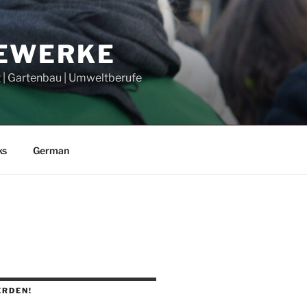
GEWERKE
t | Gartenbau | Umweltberufe
ks
German
ERDEN!