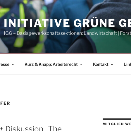
INITIATIVE GRÜNE 
IGG – Basisgewerkschaftssektionen: Landwirtschaft | Fors
resse
Kurz & Knapp: Arbeitsrecht
Kontakt
Lin
LFER
MITGLIED W
 + Diskussion „The