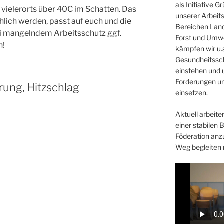
als Initiative 
ielerorts über 40C im Schatten. Das
unserer Arbeit
lich werden, passt auf euch und die
Bereichen Land
bei mangelndem Arbeitsschutz ggf.
Forst und Umwe
n!
kämpfen wir u.a
Gesundheitssc
einstehen und 
Forderungen un
rung, Hitzschlag
einsetzen.
Aktuell arbeiten
einer stabilen 
Föderation anz
Weg begleiten 