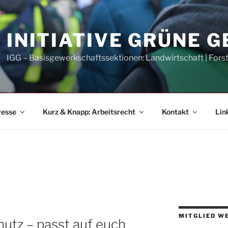
INITIATIVE GRÜNE 
IGG – Basisgewerkschaftssektionen: Landwirtschaft | Fors
resse
Kurz & Knapp: Arbeitsrecht
Kontakt
Lin
MITGLIED W
utz – passt auf euch