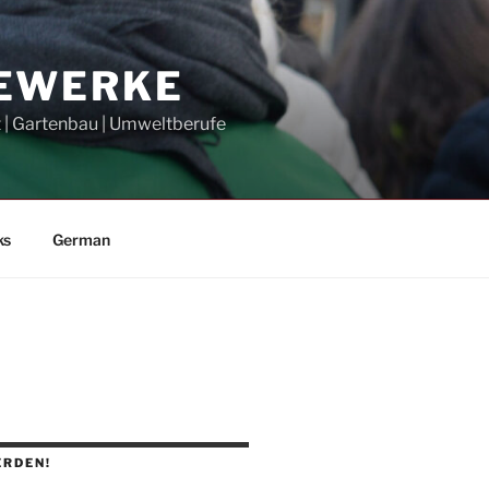
GEWERKE
t | Gartenbau | Umweltberufe
ks
German
ERDEN!