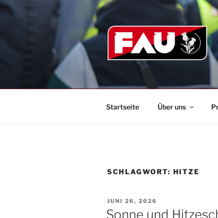
Zum
Inhalt
springen
Startseite
Über uns
P
SCHLAGWORT:
HITZE
VERÖFFENTLICHT
JUNI 26, 2026
AM
Sonne und Hitzesch