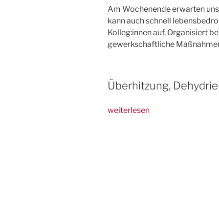
Am Wochenende erwarten uns v
kann auch schnell lebensbedroh
Kolleg:innen auf. Organisiert 
gewerkschaftliche Maßnahme
Überhitzung, Dehydrie
„Sonne
weiterlesen
und
Hitzeschutz
–
passt
auf
euch
auf!“