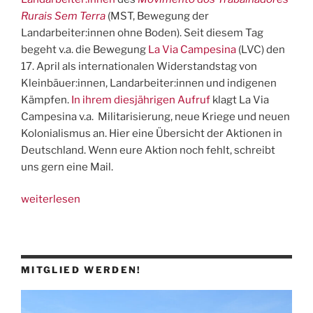
Rurais Sem Terra
(MST, Bewegung der
Landarbeiter:innen ohne Boden). Seit diesem Tag
begeht v.a. die Bewegung
La Via Campesina
(LVC) den
17. April als internationalen Widerstandstag von
Kleinbäuer:innen, Landarbeiter:innen und indigenen
Kämpfen.
In ihrem diesjährigen Aufruf
klagt La Via
Campesina v.a. Militarisierung, neue Kriege und neuen
Kolonialismus an. Hier eine Übersicht der Aktionen in
Deutschland. Wenn eure Aktion noch fehlt, schreibt
uns gern eine Mail.
„17.
weiterlesen
April:
Tag
der
Kämpfe
MITGLIED WERDEN!
von
Landlosen