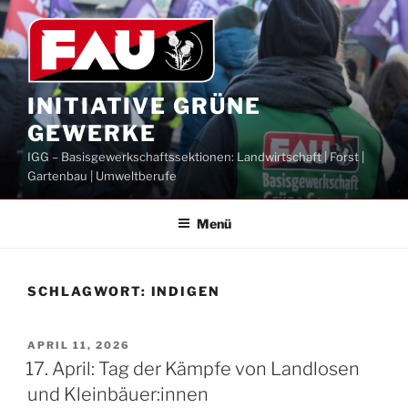
Zum
Inhalt
springen
INITIATIVE GRÜNE
GEWERKE
IGG – Basisgewerkschaftssektionen: Landwirtschaft | Forst |
Gartenbau | Umweltberufe
Menü
SCHLAGWORT:
INDIGEN
VERÖFFENTLICHT
APRIL 11, 2026
AM
17. April: Tag der Kämpfe von Landlosen
und Kleinbäuer:innen