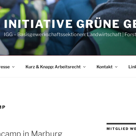
INITIATIVE GRÜNE 
IGG – Basisgewerkschaftssektionen: Landwirtschaft | Fors
resse
Kurz & Knapp: Arbeitsrecht
Kontakt
Lin
MP
MITGLIED W
macamp in Marburg