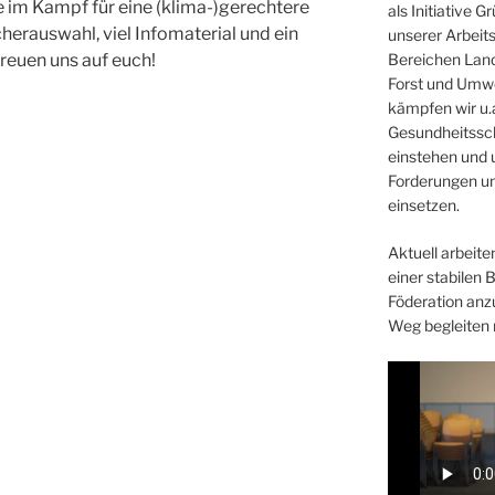
e im Kampf für eine (klima-)gerechtere
als Initiative 
herauswahl, viel Infomaterial und ein
unserer Arbeit
freuen uns auf euch!
Bereichen Land
Forst und Umwe
kämpfen wir u.a
Gesundheitssc
einstehen und 
Forderungen un
einsetzen.
Aktuell arbeiten
einer stabilen 
Föderation anz
Weg begleiten 