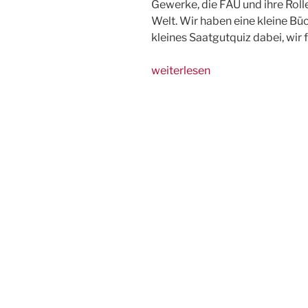
Gewerke, die FAU und ihre Roll
Welt. Wir haben eine kleine Büc
kleines Saatgutquiz dabei, wir 
„25.4.:
weiterlesen
IGG
auf
Klimacamp
in
Marburg“