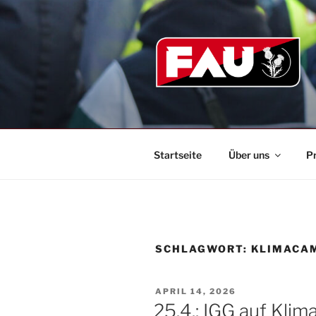
Zum
Inhalt
springen
Startseite
Über uns
P
SCHLAGWORT:
KLIMACA
VERÖFFENTLICHT
APRIL 14, 2026
AM
25.4.: IGG auf Kli