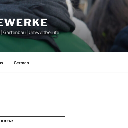
GEWERKE
t | Gartenbau | Umweltberufe
ks
German
ERDEN!