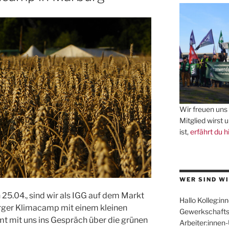
Wir freuen uns 
Mitglied wirst 
ist,
erfährt du h
WER SIND WI
.04., sind wir als IGG auf dem Markt
Hallo Kolleg:inn
ger Klimacamp mit einem kleinen
Gewerkschafts
t mit uns ins Gespräch über die grünen
Arbeiter:innen