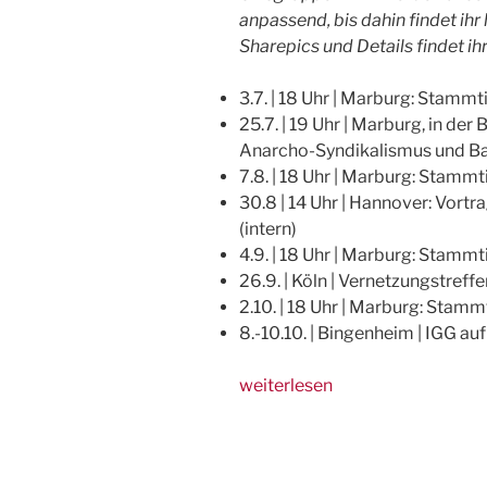
anpassend, bis dahin findet ihr
Sharepics und Details findet ih
3.7. | 18 Uhr | Marburg: Stam
25.7. | 19 Uhr | Marburg, in der 
Anarcho-Syndikalismus und B
7.8. | 18 Uhr | Marburg: Stam
30.8 | 14 Uhr | Hannover: Vor
(intern)
4.9. | 18 Uhr | Marburg: Stam
26.9. | Köln | Vernetzungstref
2.10. | 18 Uhr | Marburg: Sta
8.-10.10. | Bingenheim | IGG a
„IGG
weiterlesen
in
deiner
Nähe: