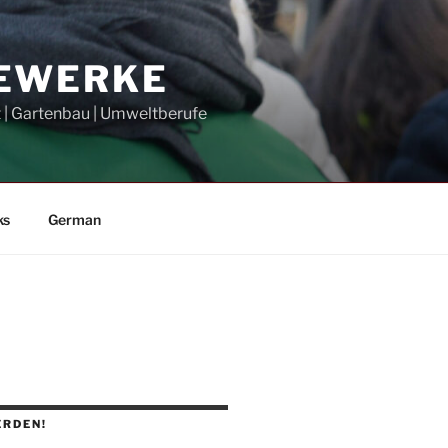
GEWERKE
t | Gartenbau | Umweltberufe
ks
German
ERDEN!