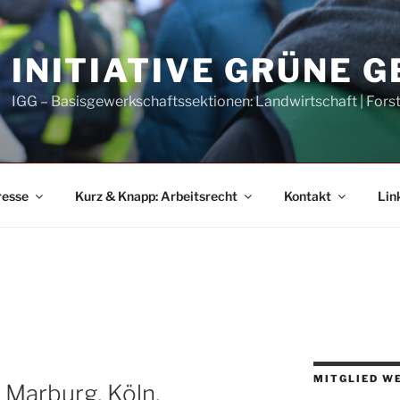
INITIATIVE GRÜNE 
IGG – Basisgewerkschaftssektionen: Landwirtschaft | Fors
resse
Kurz & Knapp: Arbeitsrecht
Kontakt
Lin
MITGLIED W
 Marburg, Köln,