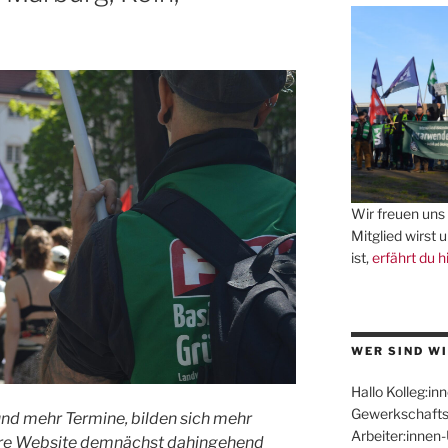
Wir freuen uns 
Mitglied wirst 
ist,
erfährt du h
WER SIND WI
Hallo Kolleg:inn
Gewerkschafts
und mehr Termine, bilden sich mehr
Arbeiter:innen
ere Website demnächst dahingehend