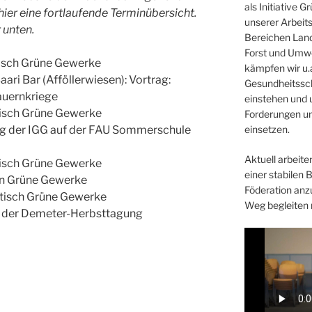
als Initiative 
 hier eine fortlaufende Terminübersicht.
unserer Arbeit
r unten.
Bereichen Land
Forst und Umwe
mtisch Grüne Gewerke
kämpfen wir u.a
Baari Bar (Afföllerwiesen): Vortrag:
Gesundheitssc
auernkriege
einstehen und 
mtisch Grüne Gewerke
Forderungen un
trag der IGG auf der FAU Sommerschule
einsetzen.
Aktuell arbeiten
mtisch Grüne Gewerke
einer stabilen 
fen Grüne Gewerke
Föderation anz
mmtisch Grüne Gewerke
Weg begleiten 
uf der Demeter-Herbsttagung