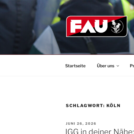
Zum
Inhalt
springen
Startseite
Über uns
P
SCHLAGWORT:
KÖLN
VERÖFFENTLICHT
JUNI 26, 2026
AM
IGG in deiner Nähe: