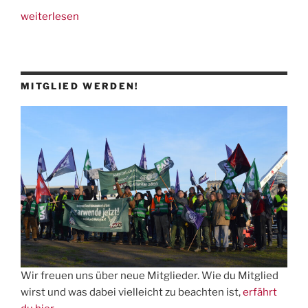
„25.4.:
weiterlesen
IGG
auf
Klimacamp
in
MITGLIED WERDEN!
Marburg“
Wir freuen uns über neue Mitglieder. Wie du Mitglied
wirst und was dabei vielleicht zu beachten ist,
erfährt