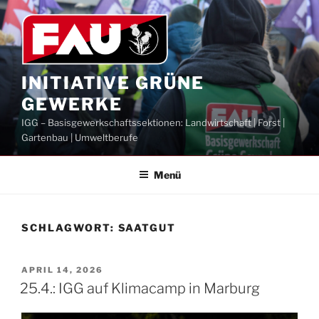
Zum
Inhalt
springen
INITIATIVE GRÜNE
GEWERKE
IGG – Basisgewerkschaftssektionen: Landwirtschaft | Forst |
Gartenbau | Umweltberufe
Menü
SCHLAGWORT:
SAATGUT
VERÖFFENTLICHT
APRIL 14, 2026
AM
25.4.: IGG auf Klimacamp in Marburg