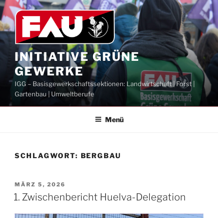
Zum
Inhalt
springen
INITIATIVE GRÜNE
GEWERKE
IGG – Basisgewerkschaftssektionen: Landwirtschaft | Forst |
Gartenbau | Umweltberufe
Menü
SCHLAGWORT:
BERGBAU
VERÖFFENTLICHT
MÄRZ 5, 2026
AM
1. Zwischenbericht Huelva-Delegation