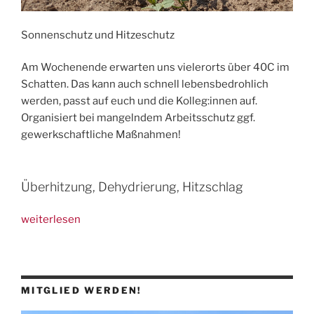
Sonnenschutz und Hitzeschutz
Am Wochenende erwarten uns vielerorts über 40C im
Schatten. Das kann auch schnell lebensbedrohlich
werden, passt auf euch und die Kolleg:innen auf.
Organisiert bei mangelndem Arbeitsschutz ggf.
gewerkschaftliche Maßnahmen!
Überhitzung, Dehydrierung, Hitzschlag
„Sonne
weiterlesen
und
Hitzeschutz
–
passt
MITGLIED WERDEN!
auf