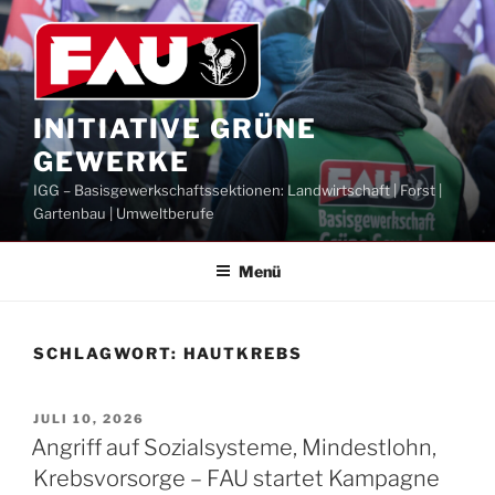
Zum
Inhalt
springen
INITIATIVE GRÜNE
GEWERKE
IGG – Basisgewerkschaftssektionen: Landwirtschaft | Forst |
Gartenbau | Umweltberufe
Menü
SCHLAGWORT:
HAUTKREBS
VERÖFFENTLICHT
JULI 10, 2026
AM
Angriff auf Sozialsysteme, Mindestlohn,
Krebsvorsorge – FAU startet Kampagne