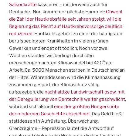
Saisonkräfte
kassieren – mittlerweile auch für
Deutsche. Nun kommt der nächste Hammer:
Obwohl
die Zahl der Hautkrebsfälle seit Jahren steigt, will die
Regierung das Recht auf Hautkrebsvorsorge deutlich
reduzieren.
Hautkrebs gehört zu einer der häufigsten
berufsbedingten Krankheiten in vielen grünen
Gewerken und endet oft tödlich. Noch vor zwei
Wochen standen wir, bedingt durch den
menschengemachten Klimawandel bei 42C° auf
Arbeit. Ca. 5000 Menschen starben in Deutschland an
der Hitze. Währenddessen wird die Klimaanpassung
zusammen gespart, der Klimaschutz völlig
aufgegeben, die
nachhaltige Landwirtschaft bspw. mit
der Deregulierung von Gentechnik weiter geschwächt
,
während sich aktuell
eine der größten Hungersnöte
der modernen Geschichte abzeichnet
. Das Geld fließt
stattdessen in Aufrüstung, Überwachung,
Grenzregime – Repression lautet die Antwort auf
soziale und ökologische Probleme, die beständig auf