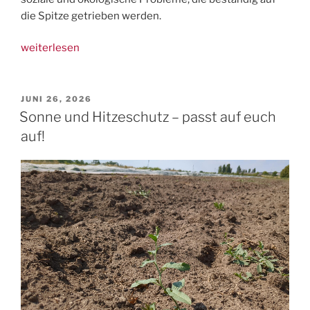
die Spitze getrieben werden.
„Angriff
weiterlesen
auf
Sozialsysteme,
Mindestlohn,
VERÖFFENTLICHT
JUNI 26, 2026
AM
Krebsvorsorge
Sonne und Hitzeschutz – passt auf euch
–
auf!
FAU
startet
Kampagne“