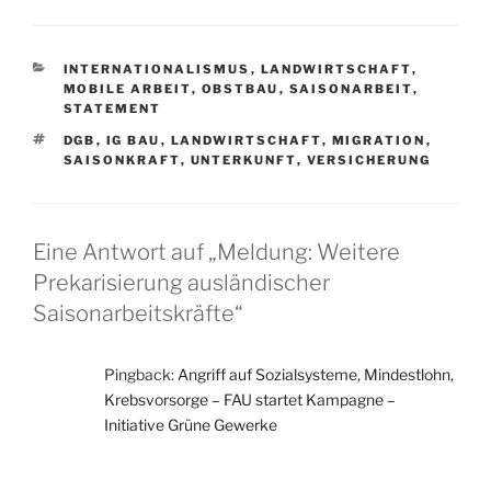
KATEGORIEN
INTERNATIONALISMUS
,
LANDWIRTSCHAFT
,
MOBILE ARBEIT
,
OBSTBAU
,
SAISONARBEIT
,
STATEMENT
SCHLAGWÖRTER
DGB
,
IG BAU
,
LANDWIRTSCHAFT
,
MIGRATION
,
SAISONKRAFT
,
UNTERKUNFT
,
VERSICHERUNG
Eine Antwort auf „Meldung: Weitere
Prekarisierung ausländischer
Saisonarbeitskräfte“
Pingback:
Angriff auf Sozialsysteme, Mindestlohn,
Krebsvorsorge – FAU startet Kampagne –
Initiative Grüne Gewerke