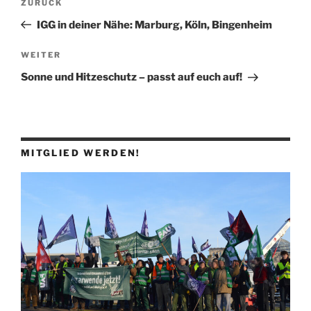
Vorheriger
ZURÜCK
Beitrag
IGG in deiner Nähe: Marburg, Köln, Bingenheim
Nächster
WEITER
Beitrag
Sonne und Hitzeschutz – passt auf euch auf!
MITGLIED WERDEN!