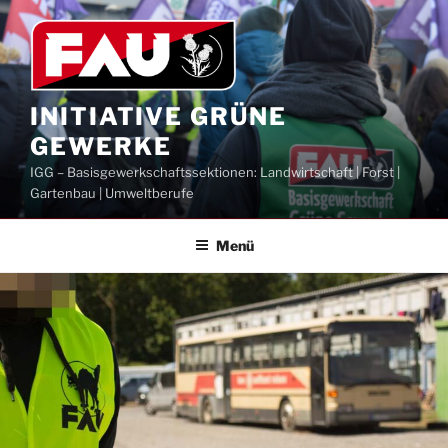
Zum
Inhalt
springen
INITIATIVE GRÜNE
GEWERKE
IGG – Basisgewerkschaftssektionen: Landwirtschaft | Forst |
Gartenbau | Umweltberufe
Menü