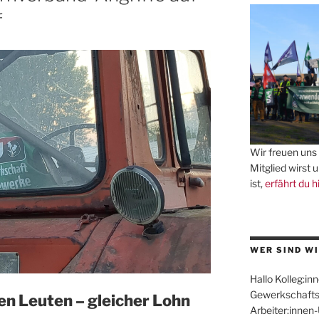
f
Wir freuen uns 
Mitglied wirst 
ist,
erfährt du h
WER SIND WI
Hallo Kolleg:inn
Gewerkschafts
en Leuten – gleicher Lohn
Arbeiter:innen