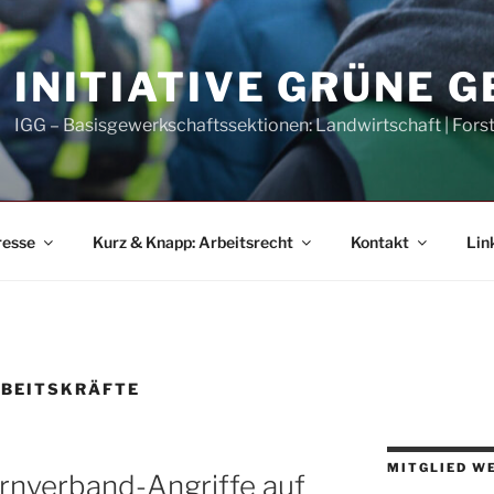
INITIATIVE GRÜNE 
IGG – Basisgewerkschaftssektionen: Landwirtschaft | Fors
resse
Kurz & Knapp: Arbeitsrecht
Kontakt
Lin
BEITSKRÄFTE
MITGLIED W
ernverband-Angriffe auf