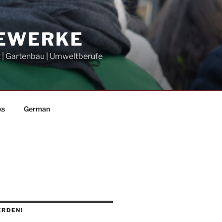
GEWERKE
t | Gartenbau | Umweltberufe
ks
German
ERDEN!