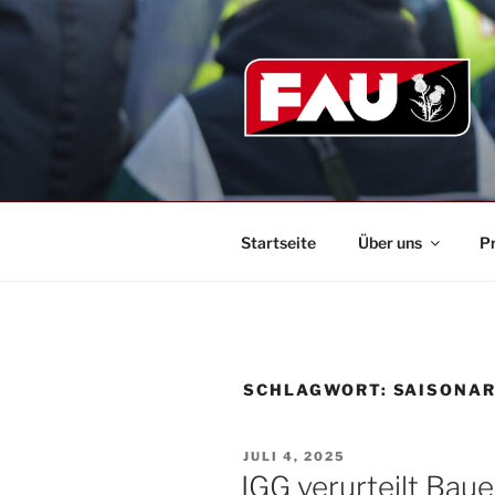
Zum
Inhalt
springen
Startseite
Über uns
P
SCHLAGWORT:
SAISONAR
VERÖFFENTLICHT
JULI 4, 2025
AM
IGG verurteilt Bau