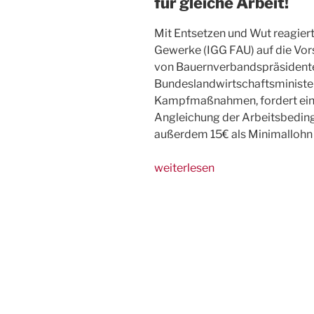
für gleiche Arbeit!
Mit Entsetzen und Wut reagiert
Gewerke (IGG FAU) auf die Vo
von Bauernverbandspräsident
Bundeslandwirtschaftsminister
Kampfmaßnahmen, fordert eine
Angleichung der Arbeitsbedingu
außerdem 15€ als Minimallohn f
„IGG
weiterlesen
verurteilt
Bauernverband-
Angriffe
auf
Mindestlohn
scharf“