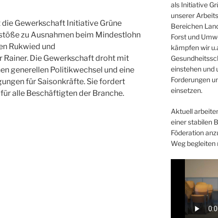
als Initiative 
unserer Arbeit
 die Gewerkschaft Initiative Grüne
Bereichen Land
rstöße zu Ausnahmen beim Mindestlohn
Forst und Umwe
en Rukwied und
kämpfen wir u.a
 Rainer. Die Gewerkschaft droht mit
Gesundheitssc
einstehen und 
n generellen Politikwechsel und eine
Forderungen un
ngen für Saisonkräfte. Sie fordert
einsetzen.
ür alle Beschäftigten der Branche.
Aktuell arbeiten
einer stabilen 
Föderation anz
Weg begleiten 