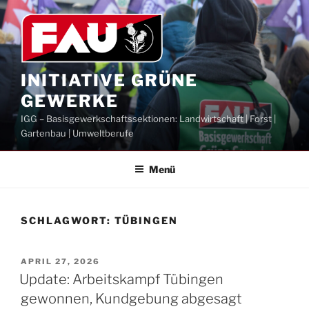
Zum
Inhalt
springen
INITIATIVE GRÜNE
GEWERKE
IGG – Basisgewerkschaftssektionen: Landwirtschaft | Forst |
Gartenbau | Umweltberufe
Menü
SCHLAGWORT:
TÜBINGEN
VERÖFFENTLICHT
APRIL 27, 2026
AM
Update: Arbeitskampf Tübingen
gewonnen, Kundgebung abgesagt