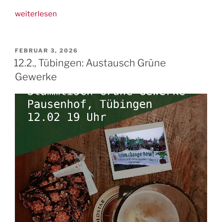
„Update:
weiterlesen
Arbeitskampf
Tübingen
gewonnen,
VERÖFFENTLICHT
FEBRUAR 3, 2026
AM
Kundgebung
12.2., Tübingen: Austausch Grüne
abgesagt“
Gewerke