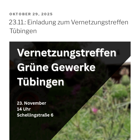
Austausch
Grüne
VERÖFFENTLICHT
OKTOBER 29, 2025
AM
Gewerke“
23.11.: Einladung zum Vernetzungstreffen
Tübingen