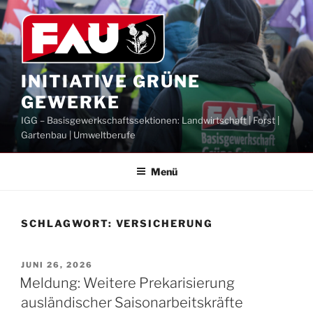
Zum
Inhalt
springen
INITIATIVE GRÜNE
GEWERKE
IGG – Basisgewerkschaftssektionen: Landwirtschaft | Forst |
Gartenbau | Umweltberufe
Menü
SCHLAGWORT:
VERSICHERUNG
VERÖFFENTLICHT
JUNI 26, 2026
AM
Meldung: Weitere Prekarisierung
ausländischer Saisonarbeitskräfte