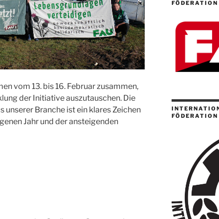
FÖDERATION
amen
vom 13. bis 16. Februar
zusammen
,
lung der Initiative auszutauschen. Die
us unserer Branche
ist
ein
klares Zeichen
INTERNATION
FÖDERATION 
genen Jahr und der
ansteig
enden