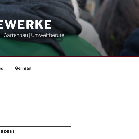
GEWERKE
t | Gartenbau | Umweltberufe
ks
German
ERDEN!