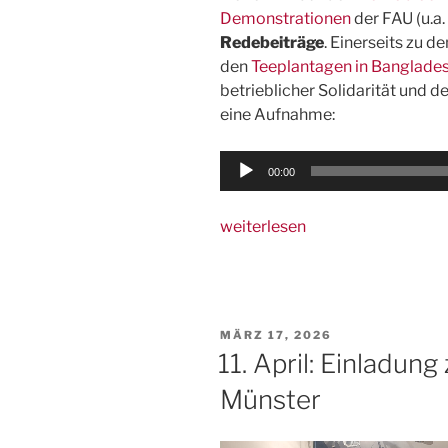
Demonstrationen
der FAU (u.a
Redebeiträge
. Einerseits zu d
den
Teeplantagen in Banglade
betrieblicher Solidarität und d
eine Aufnahme:
Audio-
00:00
Player
„1.
weiterlesen
Mai:
Grüngewerk
im
weltweiten
VERÖFFENTLICHT
MÄRZ 17, 2026
Protest,
AM
11. April: Einladun
Zusammenfassung,
Münster
Fotos“