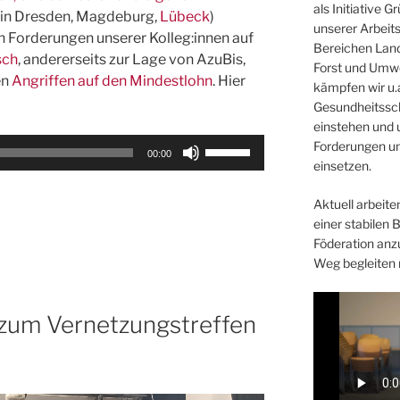
als Initiative 
. in Dresden, Magdeburg,
Lübeck
)
unserer Arbeit
en Forderungen unserer Kolleg:innen auf
Bereichen Land
sch
, andererseits zur Lage von AzuBis,
Forst und Umwe
en
Angriffen auf den Mindestlohn
. Hier
kämpfen wir u.a
Gesundheitssc
einstehen und 
Pfeiltasten
Forderungen un
00:00
Hoch/Runter
einsetzen.
benutzen,
Aktuell arbeiten
um
einer stabilen 
die
Föderation anz
Lautstärke
Weg begleiten 
zu
regeln.
g zum Vernetzungstreffen