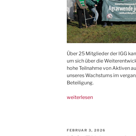
Über 2
5
Mitglieder der IGG k
um sich über die Weiterentwick
hohe
Teilnahme
von Aktiven a
unser
e
s
Wachstums
im vergan
Beteiligung
.
„Erfolgreiches
weiterlesen
Winter-
Treffen
der
Initiative
VERÖFFENTLICHT
FEBRUAR 3, 2026
Grüne
AM