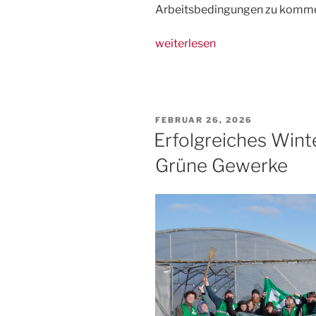
Arbeitsbedingungen zu komm
„11.
weiterlesen
April:
Einladung
zum
Vernetzungstreffen
VERÖFFENTLICHT
FEBRUAR 26, 2026
Münster“
AM
Erfolgreiches Winte
Grüne Gewerke