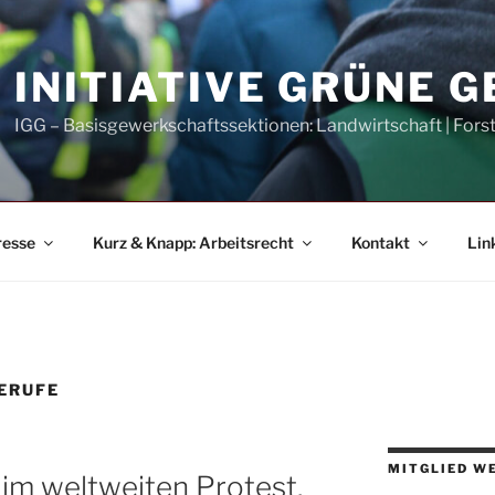
INITIATIVE GRÜNE 
IGG – Basisgewerkschaftssektionen: Landwirtschaft | Fors
resse
Kurz & Knapp: Arbeitsrecht
Kontakt
Lin
ERUFE
MITGLIED W
 im weltweiten Protest,