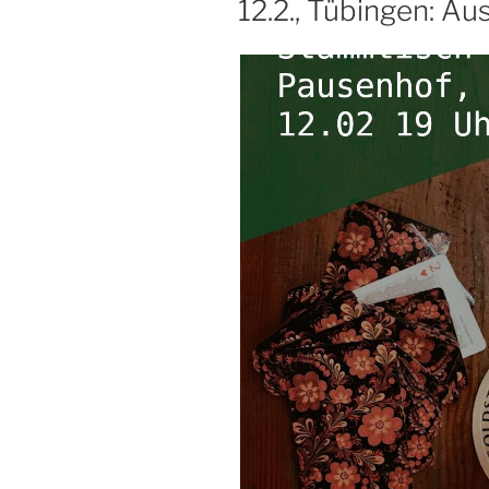
12.2., Tübingen: A
Gewerke“