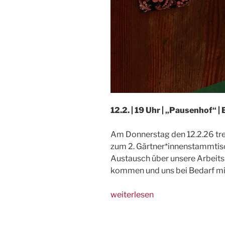
12.2. | 19 Uhr | „Pausenhof“ 
Am Donnerstag den 12.2.26 tre
zum 2. Gärtner*innenstammtisch
Austausch über unsere Arbeit
kommen und uns bei Bedarf mit
„12.2.,
weiterlesen
Tübingen:
Austausch