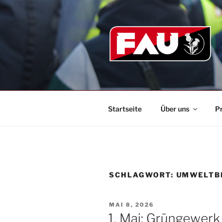
Zum
Inhalt
springen
Startseite
Über uns
P
SCHLAGWORT:
UMWELTB
VERÖFFENTLICHT
MAI 8, 2026
AM
1. Mai: Grüngewerk