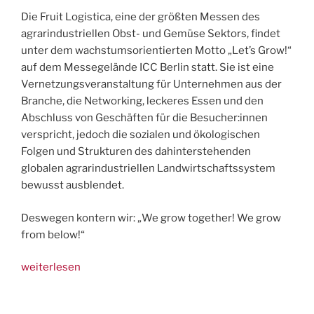
Die Fruit Logistica, eine der größten Messen des
agrarindustriellen Obst- und Gemüse Sektors, findet
unter dem wachstumsorientierten Motto „Let’s Grow!“
auf dem Messegelände ICC Berlin statt. Sie ist eine
Vernetzungsveranstaltung für Unternehmen aus der
Branche, die Networking, leckeres Essen und den
Abschluss von Geschäften für die Besucher:innen
verspricht, jedoch die sozialen und ökologischen
Folgen und Strukturen des dahinterstehenden
globalen agrarindustriellen Landwirtschaftssystem
bewusst ausblendet.
Deswegen kontern wir: „We grow together! We grow
from below!“
„5.-6.2.
weiterlesen
Berlin:
Proteste