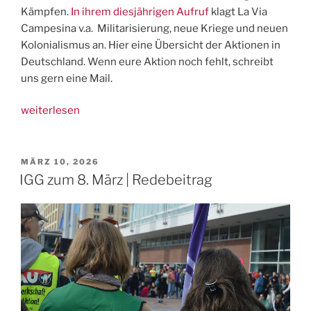
Kämpfen.
In ihrem diesjährigen Aufruf
klagt La Via
Campesina v.a. Militarisierung, neue Kriege und neuen
Kolonialismus an. Hier eine Übersicht der Aktionen in
Deutschland. Wenn eure Aktion noch fehlt, schreibt
uns gern eine Mail.
„17.
weiterlesen
April:
Tag
der
VERÖFFENTLICHT
MÄRZ 10, 2026
AM
Kämpfe
IGG zum 8. März | Redebeitrag
von
Landlosen
und
Kleinbäuer:innen“