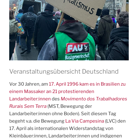
Veranstaltungsübersicht Deutschland
Vor 30 Jahren, am
17. April 1996 kam es in Brasilien zu
einem Massaker an 21 protestierenden
Landarbeiter:innen
des
Movimento dos Trabalhadores
Rurais Sem Terra
(MST, Bewegung der
Landarbeiter:innen ohne Boden). Seit diesem Tag
begeht v.a. die Bewegung
La Via Campesina
(LVC) den
17. April als internationalen Widerstandstag von
Kleinbäuer:innen, Landarbeiter:innen und indigenen