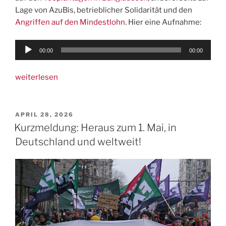
Lage von AzuBis, betrieblicher Solidarität und den
Angriffen auf den Mindestlohn
. Hier eine Aufnahme:
Audio-
00:00
00:00
Player
„1.
weiterlesen
Mai:
Grüngewerk
im
VERÖFFENTLICHT
APRIL 28, 2026
AM
weltweiten
Kurzmeldung: Heraus zum 1. Mai, in
Protest,
Deutschland und weltweit!
Zusammenfassung,
Fotos“