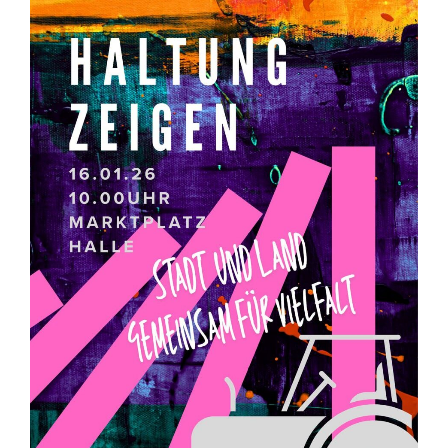
und
Systemwandel!
(Update
13.1.)“