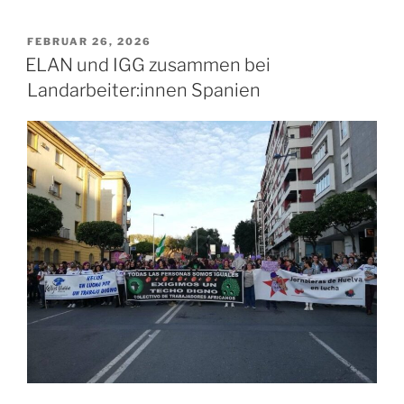
8.
März
VERÖFFENTLICHT
FEBRUAR 26, 2026
AM
|
ELAN und IGG zusammen bei
Redebeitrag“
Landarbeiter:innen Spanien