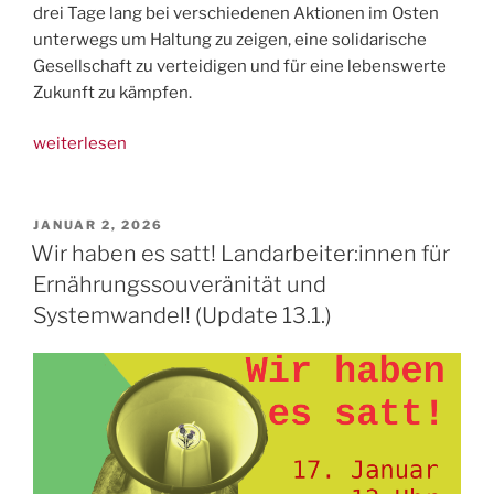
drei Tage lang bei verschiedenen Aktionen im Osten
unterwegs um Haltung zu zeigen, eine solidarische
Gesellschaft zu verteidigen und für eine lebenswerte
Zukunft zu kämpfen.
„Bilder/Bericht:
weiterlesen
3
Tage
Aktion
VERÖFFENTLICHT
JANUAR 2, 2026
AM
für
Wir haben es satt! Landarbeiter:innen für
etwas
Ernährungssouveränität und
besseres
Systemwandel! (Update 13.1.)
als
Klimakatastrophe,
Rechtsruck
und
Kapitalismus“