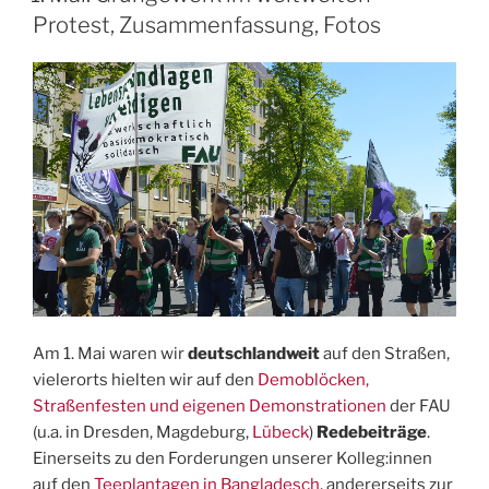
in
Protest, Zusammenfassung, Fotos
Griechenland“
Am 1. Mai waren wir
deutschlandweit
auf den Straßen,
vielerorts hielten wir auf den
Demoblöcken,
Straßenfesten und eigenen Demonstrationen
der FAU
(u.a. in Dresden, Magdeburg,
Lübeck
)
Redebeiträge
.
Einerseits zu den Forderungen unserer Kolleg:innen
auf den
Teeplantagen in Bangladesch
, andererseits zur