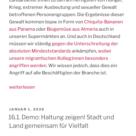
Landarbeiter:innen zu den am heftigsten von Hunger,
Krieg, extremer Ausbeutung und sexueller Gewalt
betroffenen Personengruppen. Die Ergebnisse dieser
Gewalt kommen bspw. in Form von
Chiquita-Bananen
aus Panama
oder
Biogemüse aus Almeria
auch in
unseren Supermärkten an. Und auch in Deutschland
müssen wir ständig
gegen die Unterschreitung der
absoluten Mindeststandards
ankämpfen,
wobei
unsere migrantischen Kolleg:innen besonders
angriffen werden
. Wir wissen jedoch, dass dies ein
Angriff auf alle Beschäftigten der Branche ist.
„Wir
weiterlesen
haben
es
satt!
VERÖFFENTLICHT
JANUAR 1, 2026
AM
Landarbeiter:innen
16.1. Demo: Haltung zeigen! Stadt und
für
Land gemeinsam für Vielfalt
Ernährungssouveränität