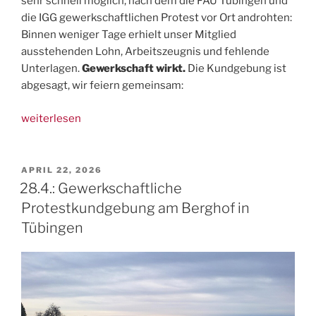
sehr schnell möglich, nach dem die FAU Tübingen und
die IGG gewerkschaftlichen Protest vor Ort androhten:
Binnen weniger Tage erhielt unser Mitglied
ausstehenden Lohn, Arbeitszeugnis und fehlende
Unterlagen.
Gewerkschaft wirkt.
Die Kundgebung ist
abgesagt, wir feiern gemeinsam:
„Update:
weiterlesen
Arbeitskampf
Tübingen
gewonnen,
VERÖFFENTLICHT
APRIL 22, 2026
AM
Kundgebung
28.4.: Gewerkschaftliche
abgesagt“
Protestkundgebung am Berghof in
Tübingen