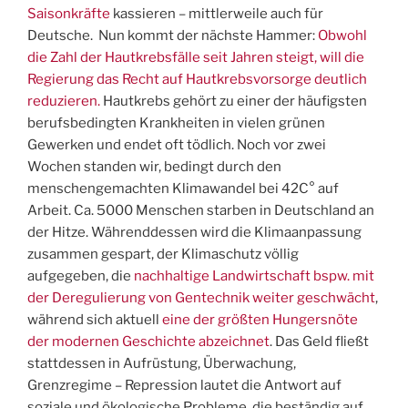
Saisonkräfte
kassieren – mittlerweile auch für
Deutsche. Nun kommt der nächste Hammer:
Obwohl
die Zahl der Hautkrebsfälle seit Jahren steigt, will die
Regierung das Recht auf Hautkrebsvorsorge deutlich
reduzieren.
Hautkrebs gehört zu einer der häufigsten
berufsbedingten Krankheiten in vielen grünen
Gewerken und endet oft tödlich. Noch vor zwei
Wochen standen wir, bedingt durch den
menschengemachten Klimawandel bei 42C° auf
Arbeit. Ca. 5000 Menschen starben in Deutschland an
der Hitze. Währenddessen wird die Klimaanpassung
zusammen gespart, der Klimaschutz völlig
aufgegeben, die
nachhaltige Landwirtschaft bspw. mit
der Deregulierung von Gentechnik weiter geschwächt
,
während sich aktuell
eine der größten Hungersnöte
der modernen Geschichte abzeichnet
. Das Geld fließt
stattdessen in Aufrüstung, Überwachung,
Grenzregime – Repression lautet die Antwort auf
soziale und ökologische Probleme, die beständig auf