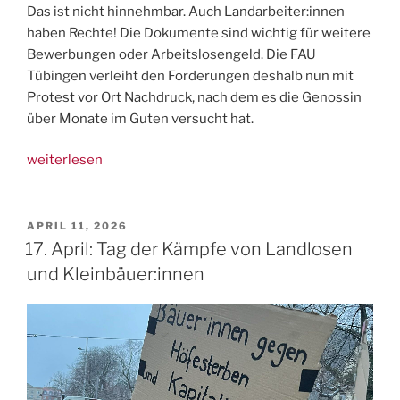
Das ist nicht hinnehmbar. Auch Landarbeiter:innen
haben Rechte! Die Dokumente sind wichtig für weitere
Bewerbungen oder Arbeitslosengeld. Die FAU
Tübingen verleiht den Forderungen deshalb nun mit
Protest vor Ort Nachdruck, nach dem es die Genossin
über Monate im Guten versucht hat.
„28.4.:
weiterlesen
Gewerkschaftliche
Protestkundgebung
am
VERÖFFENTLICHT
APRIL 11, 2026
AM
Berghof
17. April: Tag der Kämpfe von Landlosen
in
und Kleinbäuer:innen
Tübingen“