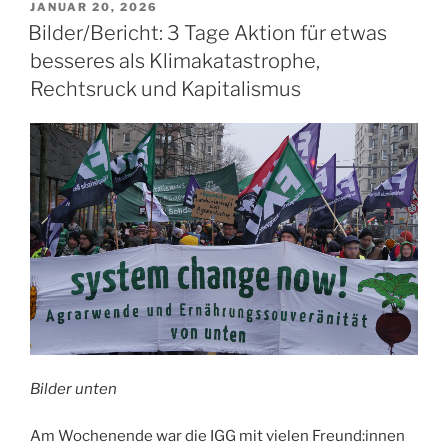
zur
VERÖFFENTLICHT
JANUAR 20, 2026
AM
Fruit
Bilder/Bericht: 3 Tage Aktion für etwas
Logistica
besseres als Klimakatastrophe,
Messe
Rechtsruck und Kapitalismus
2026“
Bilder unten
Am Wochenende war die IGG mit vielen Freund:innen