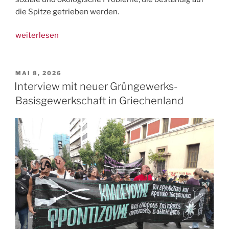
die Spitze getrieben werden.
„Angriff
weiterlesen
auf
Sozialsysteme,
Mindestlohn,
VERÖFFENTLICHT
MAI 8, 2026
AM
Krebsvorsorge
Interview mit neuer Grüngewerks-
–
Basisgewerkschaft in Griechenland
FAU
startet
Kampagne“