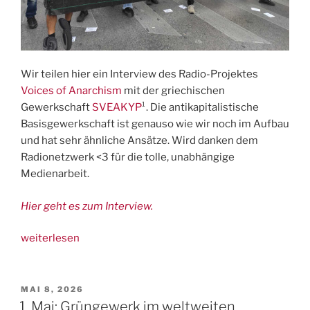
Wir teilen hier ein Interview des Radio-Projektes
Voices of Anarchism
mit der griechischen
Gewerkschaft
SVEAKYP
¹. Die antikapitalistische
Basisgewerkschaft ist genauso wie wir noch im Aufbau
und hat sehr ähnliche Ansätze. Wird danken dem
Radionetzwerk <3 für die tolle, unabhängige
Medienarbeit.
Hier geht es zum Interview.
„Interview
weiterlesen
mit
neuer
Grüngewerks-
VERÖFFENTLICHT
MAI 8, 2026
AM
Basisgewerkschaft
1. Mai: Grüngewerk im weltweiten