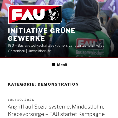
Zum
Inhalt
springen
INITIATIVE GRÜNE
GEWERKE
IGG – Basisgewerkschaftssektionen: Landwirtschaft | Forst |
Gartenbau | Umweltberufe
Menü
KATEGORIE:
DEMONSTRATION
VERÖFFENTLICHT
JULI 10, 2026
AM
Angriff auf Sozialsysteme, Mindestlohn,
Krebsvorsorge – FAU startet Kampagne