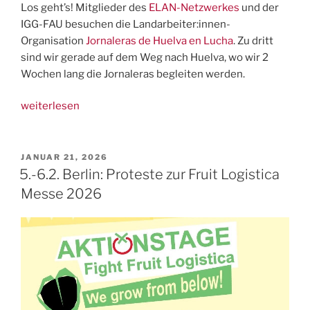
Los geht’s! Mitglieder des
ELAN-Netzwerkes
und der
IGG-FAU besuchen die Landarbeiter:innen-
Organisation
Jornaleras de Huelva en Lucha
. Zu dritt
sind wir gerade auf dem Weg nach Huelva, wo wir 2
Wochen lang die Jornaleras begleiten werden.
„ELAN
weiterlesen
und
IGG
zusammen
VERÖFFENTLICHT
JANUAR 21, 2026
AM
bei
5.-6.2. Berlin: Proteste zur Fruit Logistica
Landarbeiter:innen
Messe 2026
Spanien“