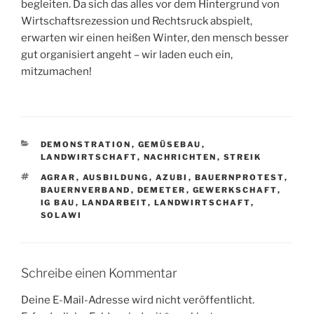
begleiten. Da sich das alles vor dem Hintergrund von
Wirtschaftsrezession und Rechtsruck abspielt,
erwarten wir einen heißen Winter, den mensch besser
gut organisiert angeht – wir laden euch ein,
mitzumachen!
KATEGORIEN
DEMONSTRATION
,
GEMÜSEBAU
,
LANDWIRTSCHAFT
,
NACHRICHTEN
,
STREIK
SCHLAGWÖRTER
AGRAR
,
AUSBILDUNG
,
AZUBI
,
BAUERNPROTEST
,
BAUERNVERBAND
,
DEMETER
,
GEWERKSCHAFT
,
IG BAU
,
LANDARBEIT
,
LANDWIRTSCHAFT
,
SOLAWI
Schreibe einen Kommentar
Deine E-Mail-Adresse wird nicht veröffentlicht.