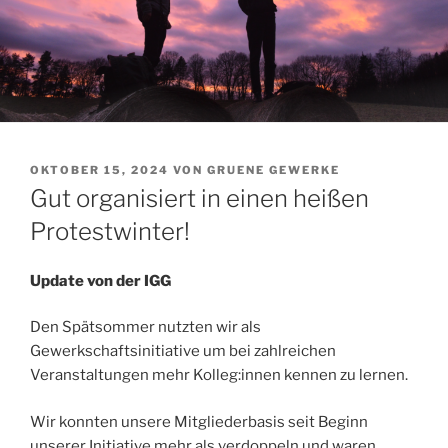
VERÖFFENTLICHT
OKTOBER 15, 2024
VON
GRUENE GEWERKE
AM
Gut organisiert in einen heißen
Protestwinter!
Update von der IGG
Den Spätsommer nutzten wir als
Gewerkschaftsinitiative um bei zahlreichen
Veranstaltungen mehr Kolleg:innen kennen zu lernen.
Wir konnten unsere Mitgliederbasis seit Beginn
unserer Initiative mehr als verdoppeln und waren