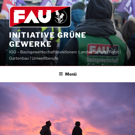
Zum
Inhalt
springen
INITIATIVE GRÜNE
GEWERKE
IGG – Basisgewerkschaftssektionen: Landwirtschaft | Forst |
Gartenbau | Umweltberufe
Menü