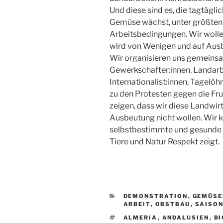
Und diese sind es, die tagtägli
Gemüse wächst, unter größte
Arbeitsbedingungen. Wir wolle
wird von Wenigen und auf Aus
Wir organisieren uns gemeins
Gewerkschafter:innen, Landarbei
Internationalist:innen, Tagel
zu den Protesten gegen die Fru
zeigen, dass wir diese Landwir
Ausbeutung nicht wollen. Wir 
selbstbestimmte und gesunde L
Tiere und Natur Respekt zeigt.
KATEGORIEN
DEMONSTRATION
,
GEMÜSE
ARBEIT
,
OBSTBAU
,
SAISO
SCHLAGWÖRTER
ALMERIA
,
ANDALUSIEN
,
BI