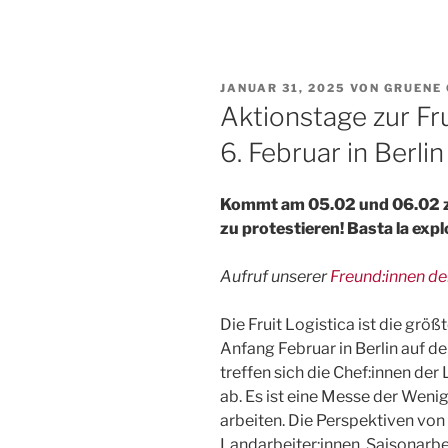
VERÖFFENTLICHT
JANUAR 31, 2025
VON
GRUENE
AM
Aktionstage zur Fr
6. Februar in Berlin
Kommt am 05.02 und 06.02 z
zu protestieren! Basta la exp
Aufruf unserer
Freund:innen de
Die Fruit Logistica ist die grö
Anfang Februar in Berlin auf d
treffen sich die Chef:innen der
ab. Es ist eine Messe der Wenig
arbeiten. Die Perspektiven von 
Landarbeiter:innen, Saisonarbe