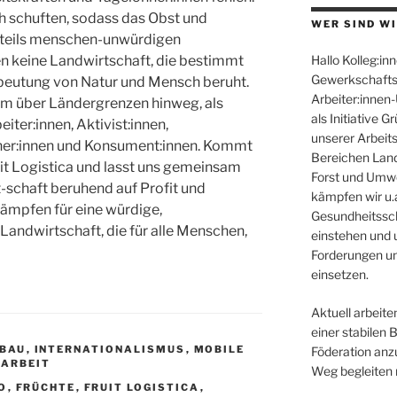
ch schuften, sodass das Obst und
WER SIND WI
nteils menschen-unwürdigen
Hallo Kolleg:inn
n keine Landwirtschaft, die bestimmt
Gewerkschafts
beutung von Natur und Mensch beruht.
Arbeiter:innen
am über Ländergrenzen hinweg, als
als Initiative 
ter:innen, Aktivist:innen,
unserer Arbeit
öhner:innen und Konsument:innen. Kommt
Bereichen Land
it Logistica und lasst uns gemeinsam
Forst und Umwe
t-schaft beruhend auf Profit und
kämpfen wir u.a
kämpfen für eine würdige,
Gesundheitssc
andwirtschaft, die für alle Menschen,
einstehen und 
Forderungen un
einsetzen.
Aktuell arbeiten
einer stabilen 
BAU
,
INTERNATIONALISMUS
,
MOBILE
Föderation anz
NARBEIT
Weg begleiten 
O
,
FRÜCHTE
,
FRUIT LOGISTICA
,