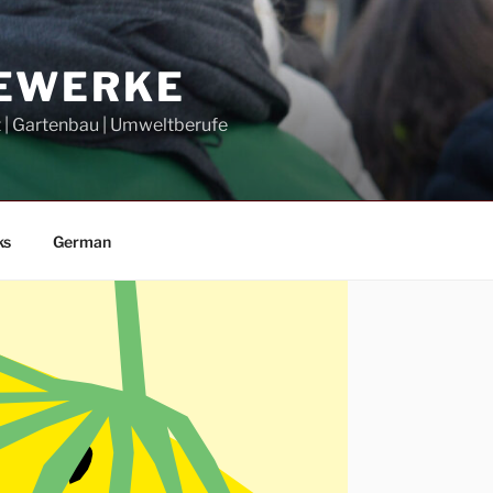
GEWERKE
t | Gartenbau | Umweltberufe
ks
German