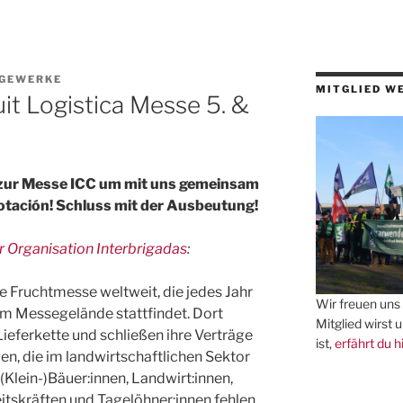
 GEWERKE
MITGLIED W
uit Logistica Messe 5. &
ur Messe ICC um mit uns gemeinsam
lotación! Schluss mit der Ausbeutung!
r Organisation Interbrigadas
:
ßte Fruchtmesse weltweit, die jedes Jahr
Wir freuen uns 
em Messegelände stattfindet. Dort
Mitglied wirst 
 Lieferkette und schließen ihre Verträge
ist,
erfährt du h
en, die im landwirtschaftlichen Sektor
(Klein-)Bäuer:innen, Landwirt:innen,
itskräften und Tagelöhner:innen fehlen.