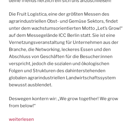
deine friends herzlich ein sich uns anzuschließen!
Die Fruit Logistica, eine der größten Messen des
agrarindustriellen Obst- und Gemüse Sektors, findet
unter dem wachstumsorientierten Motto „Let’s Grow!“
auf dem Messegelände ICC Berlin statt. Sie ist eine
Vernetzungsveranstaltung für Unternehmen aus der
Branche, die Networking, leckeres Essen und den
Abschluss von Geschäften für die Besucher:innen
verspricht, jedoch die sozialen und ökologischen
Folgen und Strukturen des dahinterstehenden
globalen agrarindustriellen Landwirtschaftssystem
bewusst ausblendet.
Deswegen kontern wir: „We grow together! We grow
from below!“
„5.-6.2.
weiterlesen
Berlin: