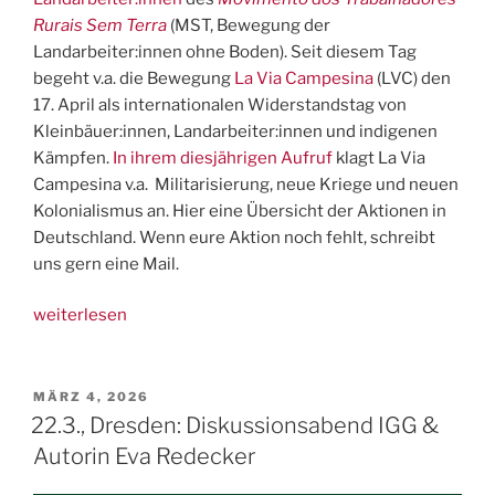
Rurais Sem Terra
(MST, Bewegung der
Landarbeiter:innen ohne Boden). Seit diesem Tag
begeht v.a. die Bewegung
La Via Campesina
(LVC) den
17. April als internationalen Widerstandstag von
Kleinbäuer:innen, Landarbeiter:innen und indigenen
Kämpfen.
In ihrem diesjährigen Aufruf
klagt La Via
Campesina v.a. Militarisierung, neue Kriege und neuen
Kolonialismus an. Hier eine Übersicht der Aktionen in
Deutschland. Wenn eure Aktion noch fehlt, schreibt
uns gern eine Mail.
„17.
weiterlesen
April:
Tag
der
VERÖFFENTLICHT
MÄRZ 4, 2026
AM
Kämpfe
22.3., Dresden: Diskussionsabend IGG &
von
Autorin Eva Redecker
Landlosen