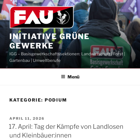
Zum
Inhalt
springen
INITIATIVE GRÜNE
GEWERKE
IGG – Basisgewerkschaftssektionen: Landwirtschaft | Forst |
Gartenbau | Umweltberufe
Menü
KATEGORIE:
PODIUM
VERÖFFENTLICHT
APRIL 11, 2026
AM
17. April: Tag der Kämpfe von Landlosen
und Kleinbäuer:innen