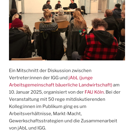
den
Tisch?“
Ein Mitschnitt der Diskussion zwischen
Vertreter:innen der IGG und
jAbL (junge
Arbeitsgemeinschaft bäuerliche Landwirtschaft)
am
10. Januar 2025, organisiert von der
FAU Köln
. Bei der
Veranstaltung mit 50 rege mitdiskutierenden
Kolleg:innen im Publikum ging es um
Arbeitsverhältnisse, Markt-Macht,
Gewerkschaftsstrategien und die Zusammenarbeit
von jAbL und IGG.