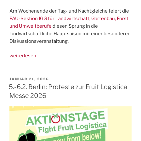
Am Wochenende der Tag- und Nachtgleiche feiert die
FAU-Sektion IGG für Landwirtschaft, Gartenbau, Forst
und Umweltberufe
diesen Sprung in die
landwirtschaftliche Hauptsaison mit einer besonderen
Diskussionsveranstaltung.
„22.3.,
weiterlesen
Dresden:
Diskussionsabend
IGG
VERÖFFENTLICHT
JANUAR 21, 2026
AM
&
5.-6.2. Berlin: Proteste zur Fruit Logistica
Autorin
Messe 2026
Eva
Redecker“