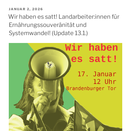
Proteste
zur
VERÖFFENTLICHT
JANUAR 2, 2026
AM
Fruit
Wir haben es satt! Landarbeiter:innen für
Logistica
Ernährungssouveränität und
Messe
Systemwandel! (Update 13.1.)
2026“