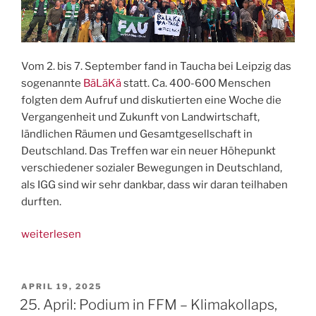
Vom 2. bis 7. September fand in Taucha bei Leipzig das
sogenannte
BäLäKä
statt. Ca. 400-600 Menschen
folgten dem Aufruf und diskutierten eine Woche die
Vergangenheit und Zukunft von Landwirtschaft,
ländlichen Räumen und Gesamtgesellschaft in
Deutschland. Das Treffen war ein neuer Höhepunkt
verschiedener sozialer Bewegungen in Deutschland,
als IGG sind wir sehr dankbar, dass wir daran teilhaben
durften.
„Camp
weiterlesen
“Bäuerlich
Ländliche
Kämpfe”
VERÖFFENTLICHT
APRIL 19, 2025
AM
(BäLäKä)
25. April: Podium in FFM – Klimakollaps,