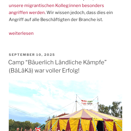
unsere migrantischen Kolleg:innen besonders
angriffen werden
. Wir wissen jedoch, dass dies ein
Angriff auf alle Beschäftigten der Branche ist.
„Wir
weiterlesen
haben
es
satt!
VERÖFFENTLICHT
SEPTEMBER 10, 2025
AM
Landarbeiter:innen
Camp “Bäuerlich Ländliche Kämpfe”
für
(BäLäKä) war voller Erfolg!
Ernährungssouveränität
und
Systemwandel!
(Update
13.1.)“