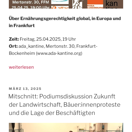
Über Ernährungsgerechtigkeit global, in Europa und
in Frankfurt
Zeit:
Freitag, 25.04.2025, 19 Uhr
Ort:
ada_kantine, Mertonstr. 30, Frankfurt-
Bockenheim (www.ada-kantine.org)
„25.
weiterlesen
April:
Podium
in
VERÖFFENTLICHT
MÄRZ 13, 2025
AM
FFM
Mitschnitt: Podiumsdiskussion Zukunft
–
der Landwirtschaft, Bäuer:innenproteste
Klimakollaps,
und die Lage der Beschäftigten
was
kommt
auf