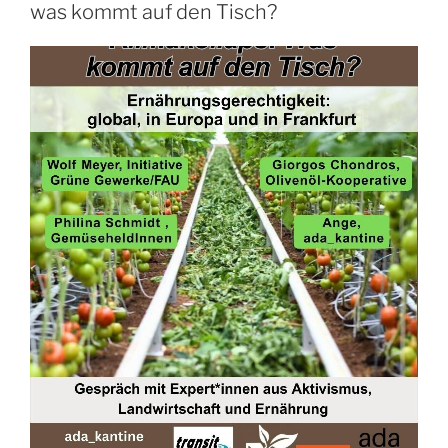
war
was kommt auf den Tisch?
voller
Erfolg!“