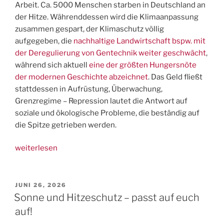
Arbeit. Ca. 5000 Menschen starben in Deutschland an
der Hitze. Währenddessen wird die Klimaanpassung
zusammen gespart, der Klimaschutz völlig
aufgegeben, die
nachhaltige Landwirtschaft bspw. mit
der Deregulierung von Gentechnik weiter geschwächt
,
während sich aktuell
eine der größten Hungersnöte
der modernen Geschichte abzeichnet
. Das Geld fließt
stattdessen in Aufrüstung, Überwachung,
Grenzregime – Repression lautet die Antwort auf
soziale und ökologische Probleme, die beständig auf
die Spitze getrieben werden.
„Angriff
weiterlesen
auf
Sozialsysteme,
Mindestlohn,
VERÖFFENTLICHT
JUNI 26, 2026
AM
Krebsvorsorge
Sonne und Hitzeschutz – passt auf euch
–
auf!
FAU