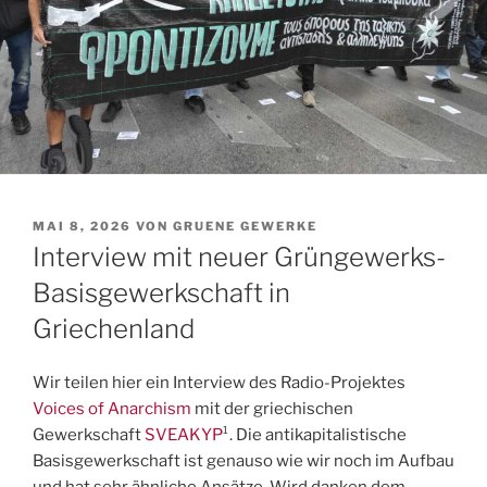
VERÖFFENTLICHT
MAI 8, 2026
VON
GRUENE GEWERKE
AM
Interview mit neuer Grüngewerks-
Basisgewerkschaft in
Griechenland
Wir teilen hier ein Interview des Radio-Projektes
Voices of Anarchism
mit der griechischen
Gewerkschaft
SVEAKYP
¹. Die antikapitalistische
Basisgewerkschaft ist genauso wie wir noch im Aufbau
und hat sehr ähnliche Ansätze. Wird danken dem