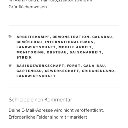
im Agrar- und Ernährungssektor sowie im
Grünflächenwesen
KATEGORIEN
ARBEITSKAMPF
,
DEMONSTRATION
,
GALABAU
,
GEMÜSEBAU
,
INTERNATIONALISMUS
,
LANDWIRTSCHAFT
,
MOBILE ARBEIT
,
MONITORING
,
OBSTBAU
,
SAISONARBEIT
,
STREIK
SCHLAGWÖRTER
BASISGEWERKSCHAFT
,
FORST
,
GALA-BAU
,
GARTENBAU
,
GEWERKSCHAFT
,
GRIECHENLAND
,
LANDWIRTSCHAFT
Schreibe einen Kommentar
Deine E-Mail-Adresse wird nicht veröffentlicht.
Erforderliche Felder sind mit
*
markiert